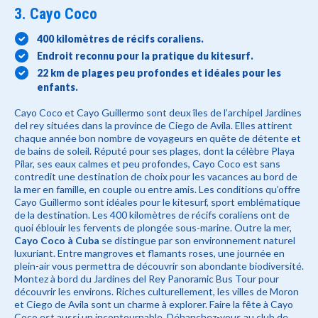
3. Cayo Coco
400 kilomètres de récifs coraliens.
Endroit reconnu pour la pratique du
kitesurf
.
22 km de plages peu profondes et idéales pour les
enfants.
Cayo Coco et Cayo Guillermo sont deux îles de l’archipel Jardines
del rey situées dans la province de Ciego de Avila. Elles attirent
chaque année bon nombre de voyageurs en quête de détente et
de bains de soleil. Réputé pour ses plages, dont la célèbre Playa
Pilar, ses eaux calmes et peu profondes, Cayo Coco est sans
contredit une destination de choix pour les vacances au bord de
la mer en famille, en couple ou entre amis. Les conditions qu’offre
Cayo Guillermo sont idéales pour le kitesurf, sport emblématique
de la destination. Les 400 kilomètres de récifs coraliens ont de
quoi éblouir les fervents de plongée sous-marine. Outre la mer,
Cayo Coco à Cuba
se distingue par son environnement naturel
luxuriant. Entre mangroves et flamants roses, une journée en
plein-air vous permettra de découvrir son abondante biodiversité.
Montez à bord du Jardines del Rey Panoramic Bus Tour pour
découvrir les environs. Riches culturellement, les villes de Moron
et Ciego de Avila sont un charme à explorer. Faire la fête à Cayo
Coco est aussi un incontournable. Déhanchez-vous au club de