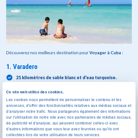
Découverez nos meilleurs destination pour
Voyager à Cuba
:
1. Varadero
21 kilomètres de sable blanc et d’eau turquoise.
Une proximité sans pareille avec les locaux.
Une vie nocturne exaltante.
Ce site web utilise des cookies.
Les cookies nous permettent de personnaliser le contenu et les
Véritable paradis caribéen, la péninsule de
Varadero à Cuba
annonces, d'offrir des fonctionnalités relatives aux médias sociaux et
offre plus de 21 kilomètres de plages de sable blanc et d’eau
d'analyser notre trafic. Nous partageons également des informations
turquoise. D’un bout à l’autre de la planète, on s’entend pour dire
sur l'utilisation de notre site avec nos partenaires de médias sociaux,
que ce sont là les plus belles plages au monde. Les amoureux de
de publicité et d'analyse, qui peuvent combiner celles-ci avec
la mer peuvent aller à la rencontre de l’océan Atlantique lors
d'autres informations que vous leur avez fournies ou qu'ils ont
d’une balade en catamaran, d’une excursion de pêche en haute
collectées lors de votre utilisation de leurs services.
mer ou encore de plongée sous-marine dans la région de Jibacoa.