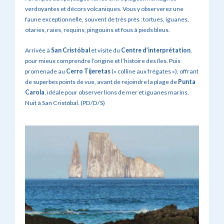
verdoyantes et décors volcaniques. Vous y observerez une
faune exceptionnelle, souvent de très près : tortues, iguanes,
otaries, raies, requins, pingouins et fous à pieds bleus.
Arrivée à
San Cristóbal
et visite du
Centre d’interprétation
,
pour mieux comprendre l’origine et l’histoire des îles. Puis
promenade au
Cerro Tijeretas
(« colline aux frégates »), offrant
de superbes points de vue, avant de rejoindre la plage de
Punta
Carola
, idéale pour observer lions de mer et iguanes marins.
Nuit à San Cristóbal. (PD/D/S)