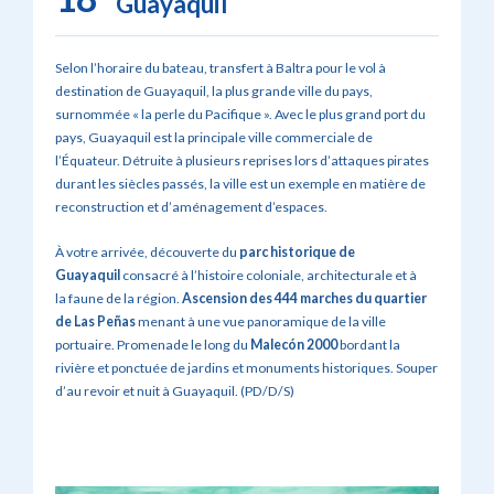
Guayaquil
Selon l’horaire du bateau, transfert à Baltra pour le vol à
destination de Guayaquil, la plus grande ville du pays,
surnommée « la perle du Pacifique ». Avec le plus grand port du
pays, Guayaquil est la principale ville commerciale de
l’Équateur. Détruite à plusieurs reprises lors d’attaques pirates
durant les siècles passés, la ville est un exemple en matière de
reconstruction et d’aménagement d’espaces.
À votre arrivée, découverte du
parc historique de
Guayaquil
consacré à l’histoire coloniale, architecturale et à
la faune de la région.
Ascension des 444 marches du quartier
de Las Peñas
menant à une vue panoramique de la ville
portuaire. Promenade le long du
Malecón 2000
bordant la
rivière et ponctuée de jardins et monuments historiques. Souper
d’au revoir et nuit à Guayaquil. (PD/D/S)