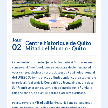
Jour
Centre historique de Quito
02
Mitad del Mundo - Quito
Le
centre historique de
Quito
, le plus vaste et l’un des mieux
conservés d’Amérique latine, se découvre idéalement à pied.
Vous visiterez plusieurs trésors classés au
Patrimoine mondial
de l’UNESCO
, dont la
place de l’Indépendance
et sa cathédrale
(extérieur), l’église de
la Compañía de Jesús
, ainsi que la place
San Francisco
et son couvent. Balade ensuite sur
la Ronda
, la
plus ancienne rue de la ville, bordée d’ateliers d’artisans.
Poursuite vers la
Mitad del Mundo
, sur la ligne de l’Équateur,
pour une photo avec un pied dans chaque hémisphère. La