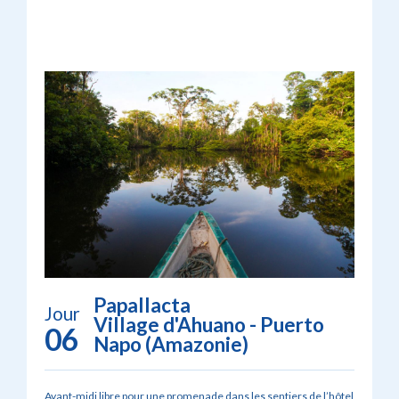
Papallacta
Jour
Village d'Ahuano - Puerto
06
Napo (Amazonie)
Avant-midi libre pour une promenade dans les sentiers de l’hôtel