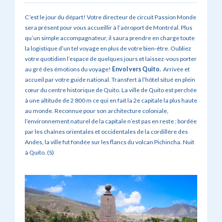
C’est le jour du départ! Votre directeur de circuit Passion Monde
sera présent pour vous accueillir à l’aéroport de Montréal. Plus
qu’un simple accompagnateur, il saura prendre en charge toute
la logistique d’un tel voyage en plus de votre bien-être. Oubliez
votre quotidien l’espace de quelques jours et laissez-vous porter
au gré des émotions du voyage!
Envol vers Quito.
Arrivée et
accueil par votre guide national. Transfert à l’hôtel situé en plein
cœur du centre historique de Quito. La ville de Quito est perchée
à une altitude de 2 800 m ce qui en fait la 2e capitale la plus haute
au monde. Reconnue pour son architecture coloniale,
l’environnement naturel de la capitale n’est pas en reste : bordée
par les chaînes orientales et occidentales de la cordillère des
Andes, la ville fut fondée sur les flancs du volcan Pichincha. Nuit
à Quito. (S)