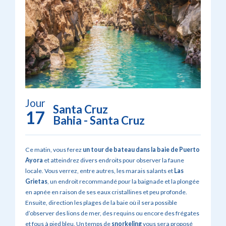
Jour
Santa Cruz
17
Bahia - Santa Cruz
Ce matin, vous ferez
un tour de bateau dans la baie de Puerto
Ayora
et atteindrez divers endroits pour observer la faune
locale. Vous verrez, entre autres, les marais salants et
Las
Grietas
, un endroit recommandé pour la baignade et la plongée
en apnée en raison de ses eaux cristallines et peu profonde.
Ensuite, direction les plages de la baie où il sera possible
d’observer des lions de mer, des requins ou encore des frégates
et fous à pied bleu. Un temps de
snorkeling
vous sera proposé