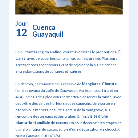
Jour
Cuenca
12
Guayaquil
En quittant la région andine, vous traverserez le parc national
El
Cajas
, avec de superbes panoramas sur le
páramo
. Plusieurs
arrêts photos sont prévus avant de rejoindre la plaine côtière,
entre plantations de bananes et rizières.
En chemin, découverte de la réserve de
Manglares-Churute
,
l’un des joyaux du golfe de Guayaquil. Après un court trajet en
4×4, une balade à pied vous permettra d’observer la faune, avec
peut-être des singes hurleurs et des capucins. Une sortie en
canoë vous mènera ensuite au cœur de la mangrove, à la
rencontre des oiseaux et des crabes. Enfin,
visite d’une
plantation familiale de cacaoyers
pour découvrir les étapes de
transformation du cacao, suivie d’une dégustation de chocolat.
Nuit à Guayaquil. (PD/D/S)