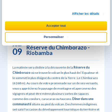
Afficher les détails
Accepter tout
Personnaliser
Baños
Jour
Réserve du Chimborazo -
09
Riobamba
La matinée sera dédiée à la découverte de la
Réserve du
Chimborazo
où se trouve le volcan le plus haut de l´Equateur et
le sommet le plus éloigné du centre de la Terre : Le Chimborazo
(6 268 m). Au cours de votre promenade sur un de ses versants,
vous y apprécierez le paysage de montagne et apercevrez des
vigognes et peut-être même plusieurs sortes de rapaces
comme des condors, caracaras ou faucons.
Dîner dans une
communauté
située au pied du volcan. Des femmes indigènes
ont saisi l’occasion du développement touristique du territoire et