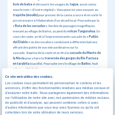
bois de balsa
et découvrir les usages du
tagua
, aussi connu
sous le nom « d’ivoire végétal ». Vous pourrez vous essayer au
trapiche (moulin)
pour presser de la canne à sucre et en sortir le
jus nécessaire à l’élaboration d’un alcool local. Poursuite par la
« Ruta de las cascadas »
, bordée de paysages magnifiques,
menant au village de Baños, au pied du
volcan Tungurahua
. En
cours de route, arrêt à l’impressionnante cascade du
« Pailón
del Diablo »
où des escaliers conduisent à différents balcons
offrant des points de vue extraordinaires sur la
cascade. Reprise de la route et arrêt à la
cascade du Manto de
la Novia
pour y faire la
t
raversée des gorges du Rio Pastaza
en tarabita
(nacelle). Poursuite vers le village de
Baños
. Nuit
à Baños. (PD/D/S)
Ce site web utilise des cookies.
Les cookies nous permettent de personnaliser le contenu et les
annonces, d'offrir des fonctionnalités relatives aux médias sociaux et
d'analyser notre trafic. Nous partageons également des informations
sur l'utilisation de notre site avec nos partenaires de médias sociaux,
de publicité et d'analyse, qui peuvent combiner celles-ci avec
d'autres informations que vous leur avez fournies ou qu'ils ont
collectées lors de votre utilisation de leurs services.