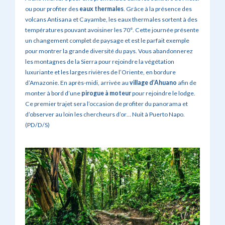
ou pour profiter des
eaux thermales
. Grâce à la présence des
volcans Antisana et Cayambe, les eaux thermales sortent à des
températures pouvant avoisiner les 70°. Cette journée présente
un changement complet de paysage et est le parfait exemple
pour montrer la grande diversité du pays. Vous abandonnerez
les montagnes de la Sierra pour rejoindre la végétation
luxuriante et les larges rivières de l’Oriente, en bordure
d’Amazonie. En après-midi, arrivée au
village d’Ahuano
afin de
monter à bord d’une
pirogue à moteur
pour rejoindre le lodge.
Ce premier trajet sera l’occasion de profiter du panorama et
d’observer au loin les chercheurs d’or… Nuit à Puerto Napo.
(PD/D/S)