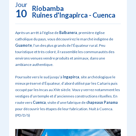
Jour
Riobamba
10
Ruines d'Ingapirca - Cuenca
Après un arrêt à l’église de
Balbanera
, première église
catholique du pays, vous découvrirez le marché indigène de
Guamote
, l’un des plus grands de l’Équateur rural. Peu
touristique et très coloré, il rassemble les communautés des
environs venues vendre produits et animaux, dans une
ambiance authentique.
Poursuite vers le sud jusqu’à
Ingapirca
, site archéologique le
mieux préservé d’Équateur, d’abord utilisé par les Cañaris puis
occupé par les Incas au XVe siècle. Vous y verrez notamment les
vestiges d’un temple et d’anciennes constructions rituelles. En
route vers
Cuenca
, visite d’une fabrique de
chapeaux Panama
pour découvrir les étapes de leur fabrication. Nuit à Cuenca.
(PD/D/S)