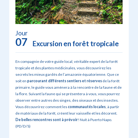
Jour
07
Excursion en forêt tropicale
En compagnie de votre guide local, véritable expert de la forêt
tropicale et des plantes médicinales, vous découvrirez les
secrets les mieux gardés de l’amazonie équatorienne. Que ce
soit en
parcourant différents sentiers et réserves
de la forêt
primaire, le guide vous amènera à la rencontre de la faune et de
la flore. Suivant la faune qui se présentera à vous, vous pourrez
observer entre autres des singes, des oiseaux et des insectes.
Vous découvrirez comment les
communautés locales
, à partir
de matériaux de la forêt, créent leur vaisselle et les décorent.
De belles rencontres sont à prévoir
! Nuit à Puerto Napo.
(PD/D/S)