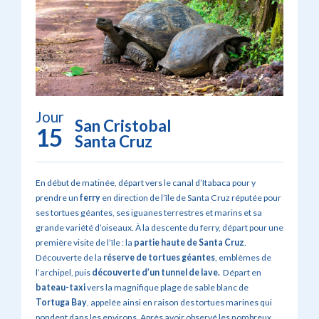
Jour
San Cristobal
15
Santa Cruz
En début de matinée, départ vers le canal d’Itabaca pour y
prendre un
ferry
en direction de l’île de Santa Cruz réputée pour
ses tortues géantes, ses iguanes terrestres et marins et sa
grande variété d’oiseaux. À la descente du ferry, départ pour une
première visite de l’île : la
partie haute de Santa Cruz
.
Découverte de la
réserve de tortues géantes
, emblèmes de
l’archipel, puis
découverte d’un tunnel de lave.
Départ en
bateau-taxi
vers la magnifique plage de sable blanc de
Tortuga Bay
, appelée ainsi en raison des tortues marines qui
pondent dans les environs. Après avoir observé les nombreux