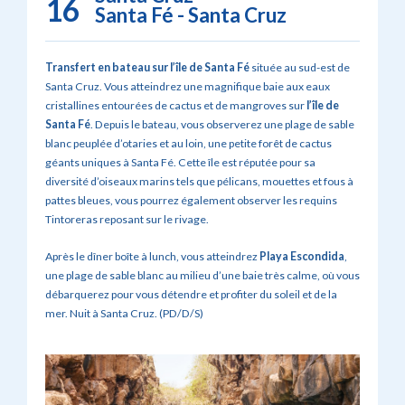
16
Santa Fé - Santa Cruz
Transfert en bateau sur l’île de Santa Fé
située au sud-est de
Santa Cruz. Vous atteindrez une magnifique baie aux eaux
cristallines entourées de cactus et de mangroves sur
l’île de
Santa Fé
. Depuis le bateau, vous observerez une plage de sable
blanc peuplée d’otaries et au loin, une petite forêt de cactus
géants uniques à Santa Fé. Cette île est réputée pour sa
diversité d’oiseaux marins tels que pélicans, mouettes et fous à
pattes bleues, vous pourrez également observer les requins
Tintoreras reposant sur le rivage.
Après le dîner boîte à lunch, vous atteindrez
Playa Escondida
,
une plage de sable blanc au milieu d’une baie très calme, où vous
débarquerez pour vous détendre et profiter du soleil et de la
mer. Nuit à Santa Cruz. (PD/D/S)