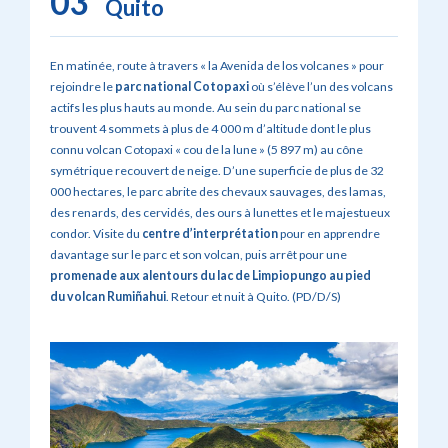
03
Quito
En matinée, route à travers « la Avenida de los volcanes » pour
rejoindre le
parc national Cotopaxi
où s’élève l’un des volcans
actifs les plus hauts au monde. Au sein du parc national se
trouvent 4 sommets à plus de 4 000 m d’altitude dont le plus
connu volcan Cotopaxi « cou de la lune » (5 897 m) au cône
symétrique recouvert de neige. D’une superficie de plus de 32
000 hectares, le parc abrite des chevaux sauvages, des lamas,
des renards, des cervidés, des ours à lunettes et le majestueux
condor. Visite du
centre d’interprétation
pour en apprendre
davantage sur le parc et son volcan, puis arrêt pour une
promenade aux alentours du lac de Limpiopungo au pied
du volcan Rumiñahui
. Retour et nuit à Quito. (PD/D/S)