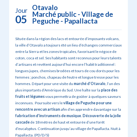
Otavalo
Jour
Marché public - Village de
05
Peguche - Papallacta
Située dans la région des lacs et entourée d’imposants volcans,
la ville d’Otavalo a toujours été un lieu d’échanges commerciaux
entre la Sierra et les zones tropicales, favorisant le négoce de
coton, coca et sel. Ses habitants sont reconnus pour leurs talents
d’artisans et revêtent aujourd’hui encore l’habit traditionnel :
longues jupes, chemises brodées et tours de cou dorés pour les
femmes ; ponchos, chapeau de feutre et longue tresse pour les
hommes. Départ pour une visite du
marché d’Otavalo
, l’un des
plus importants d’Amérique du Sud. Une halte sur la
place des
fruits et légumes
vous permettra de goûter à quelques saveurs
inconnues. Poursuite vers le
village de
Peguche pour une
rencontre avec un artisan
afin d’en
apprendre davantage sur la
fabrication d’instruments de musique
.
Découverte de la jolie
cascade
de 18 mètres de haut et entourée d’une forêt
d’eucalyptus. Continuation jusqu’au village de Papallacta. Nuit à
Papallacta. (PD/D/S)