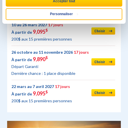
Choisir
Accepter tout
200 $ de rabais aux 15 premières personnes.
Départ garanti
Personnaliser
10 au 26 mars 2027
17 jours
$
9,095
Choisir
À partir de
200$ aux 15 premières personnes
26 octobre au 11 novembre 2026
17 jours
$
9,890
À partir de
Choisir
Départ Garanti
Dernière chance : 1 place disponible
22 mars au 7 avril 2027
17 jours
$
9,095
Choisir
À partir de
200$ aux 15 premières personnes