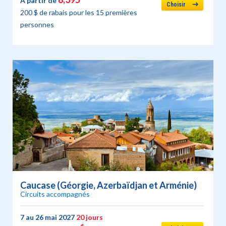
À partir de
Choisir
200 $ de rabais pour les 15 premières
personnes
Caucase (Géorgie, Azerbaïdjan et Arménie)
Circuits accompagnés
7 au 26 mai 2027
20 jours