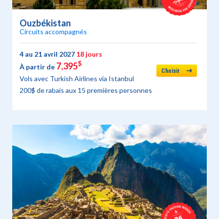
Ouzbékistan
Circuits accompagnés
4 au 21 avril 2027
18 jours
$
7,395
À partir de
Choisir
Vols avec Turkish Airlines via Istanbul
200$ de rabais aux 15 premières personnes