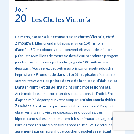
Jour
20
Les Chutes Victoria
Ce matin,
partez à la découverte des chutes Victoria, côté
Zimbabwe
. Elles grondent depuis environ 150 millions
d’années ! Des colonnes d’eau peuvent être vues de très loin
puisque 546 millions de mètres cubes d’eau par minute plongent
puis tombent dans une profonde gorge de 100 mètres au-
dessous… Vous serez peut-être surpris par une petite douche
improvisée !
Promenade dans la forêt tropicale
faisant face
aux chutes et d’où
les points de vue de la chute du Diable ou «
Danger Point » et du Boiling Point sont impressionnants
.
Aprè-midi libre afin de profiter des installations de l’hôtel. En fin
d’après-midi, départ pour votre
souper-croisière sur la rivière
Zambèze
. C’est un unique moment de relaxation où l’on peut
observer à loisir la vie des oiseaux, des crocodiles, des
hippopotames. Il est fréquent de voir les animaux sauvages du
Parc Zambèze s’abreuver sur les bords du fleuve. Le retour est
agrémenté par un magnifique coucher de soleil se reflétant