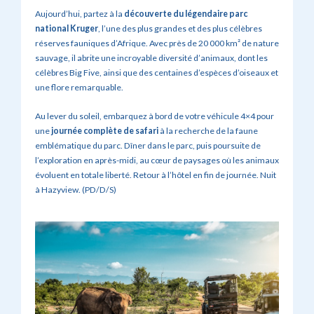
Aujourd’hui, partez à la
découverte du légendaire parc
national Kruger
, l’une des plus grandes et des plus célèbres
réserves fauniques d’Afrique. Avec près de 20 000 km² de nature
sauvage, il abrite une incroyable diversité d’animaux, dont les
célèbres Big Five, ainsi que des centaines d’espèces d’oiseaux et
une flore remarquable.
Au lever du soleil, embarquez à bord de votre véhicule 4×4 pour
une
journée complète de safari
à la recherche de la faune
emblématique du parc. Dîner dans le parc, puis poursuite de
l’exploration en après-midi, au cœur de paysages où les animaux
évoluent en totale liberté. Retour à l’hôtel en fin de journée. Nuit
à Hazyview. (PD/D/S)