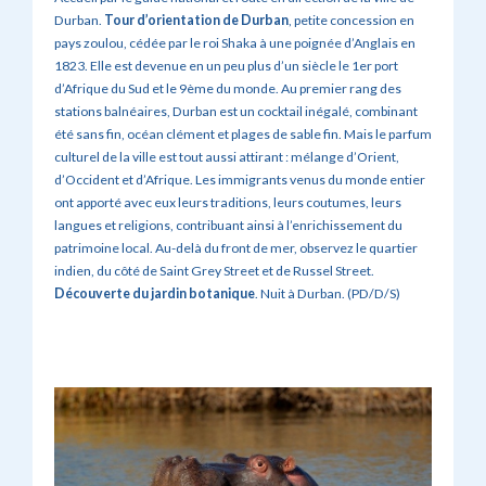
Durban.
Tour d’orientation de Durban
, petite concession en
pays zoulou, cédée par le roi Shaka à une poignée d’Anglais en
1823. Elle est devenue en un peu plus d’un siècle le 1er port
d’Afrique du Sud et le 9ème du monde. Au premier rang des
stations balnéaires, Durban est un cocktail inégalé, combinant
été sans fin, océan clément et plages de sable fin. Mais le parfum
culturel de la ville est tout aussi attirant : mélange d’Orient,
d’Occident et d’Afrique. Les immigrants venus du monde entier
ont apporté avec eux leurs traditions, leurs coutumes, leurs
langues et religions, contribuant ainsi à l’enrichissement du
patrimoine local. Au-delà du front de mer, observez le quartier
indien, du côté de Saint Grey Street et de Russel Street.
Découverte du jardin botanique
. Nuit à Durban. (PD/D/S)