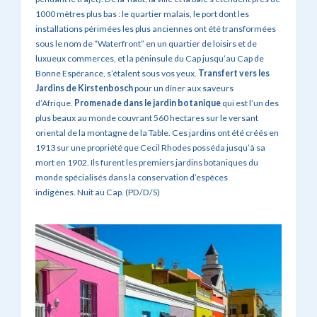
1000 mètres plus bas : le quartier malais, le port dont les
installations périmées les plus anciennes ont été transformées
sous le nom de “Waterfront” en un quartier de loisirs et de
luxueux commerces, et la péninsule du Cap jusqu’au Cap de
Bonne Espérance, s’étalent sous vos yeux.
Transfert vers les
Jardins de Kirstenbosch
pour un dîner aux saveurs
d’Afrique.
Promenade dans le jardin botanique
qui est l’un des
plus beaux au monde couvrant 560 hectares sur le versant
oriental de la montagne de la Table. Ces jardins ont été créés en
1913 sur une propriété que Cecil Rhodes posséda jusqu’à sa
mort en 1902. Ils furent les premiers jardins botaniques du
monde spécialisés dans la conservation d’espèces
indigènes. Nuit au Cap. (PD/D/S)