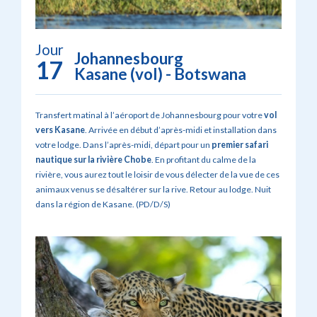
Jour
Johannesbourg
17
Kasane (vol) - Botswana
Transfert matinal à l’aéroport de Johannesbourg pour votre
vol
vers Kasane
. Arrivée en début d’après-midi et installation dans
votre lodge. Dans l’après-midi, départ pour un
premier safari
nautique sur la rivière Chobe
. En profitant du calme de la
rivière, vous aurez tout le loisir de vous délecter de la vue de ces
animaux venus se désaltérer sur la rive. Retour au lodge. Nuit
dans la région de Kasane. (PD/D/S)