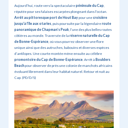
Aujourd’hui, route vers la spectaculaire
péninsule du Cap
,
réputée pour ses falaises escarpées plongeant dans l’océan.
Arrêt au pittoresque
port de Hout Bay
pour une
croisière
jusqu’à l’île aux otaries
, puis poursuite par la légendaire
route
panoramique de Chapman’s Peak
, l’une des plus belles routes
côtières au monde. Traversée de la
réserve naturelle du Cap
de Bonne-Espérance
, où vous pourrez observer une flore
unique ainsi que des autruches, babouins et diverses espèces
d’antilopes. Une courte montée mène ensuite au célèbre
promontoire du
Cap de Bonne-Espérance
. Arrêt à
Boulders
Beach
pour observer de près une colonie de manchots africains
évoluant librement dans leur habitat naturel. Retour et nuit au
Cap. (PD/D/S)