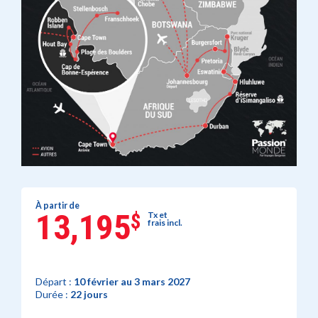
À partir de
13,195
$
Tx et
frais incl.
Départ :
10 février au 3 mars 2027
Durée :
22 jours