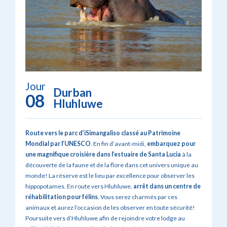
Jour
Durban
08
Hluhluwe
Route vers le parc d’iSimangaliso classé au Patrimoine
Mondial par l’UNESCO
. En fin d’avant-midi,
embarquez pour
une magnifique croisière dans l’estuaire de Santa Lucia
à la
découverte de la faune et de la flore dans cet univers unique au
monde! La réserve est le lieu par excellence pour observer les
hippopotames. En route vers Hluhluwe,
arrêt dans un centre de
réhabilitation pour félins
. Vous serez charmés par ces
animaux et aurez l’occasion de les observer en toute sécurité!
Poursuite vers d’Hluhluwe afin de rejoindre votre lodge au