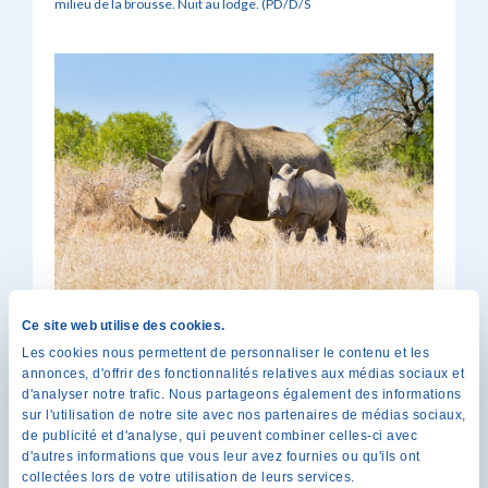
milieu de la brousse. Nuit au lodge. (PD/D/S
Ce site web utilise des cookies.
Jour
Safaris dans le Parc National
Les cookies nous permettent de personnaliser le contenu et les
09
de Hluhluwe
annonces, d'offrir des fonctionnalités relatives aux médias sociaux et
d'analyser notre trafic. Nous partageons également des informations
sur l'utilisation de notre site avec nos partenaires de médias sociaux,
de publicité et d'analyse, qui peuvent combiner celles-ci avec
Ce matin, embarquez à bord d’un véhicule
4×4 pour votre
d'autres informations que vous leur avez fournies ou qu'ils ont
premier safari dans la réserve de Zulu Nyala
. Au cœur de
collectées lors de votre utilisation de leurs services.
paysages de savane et de collines, ouvrez l’œil pour observer les