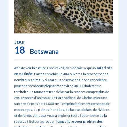
Jour
18
Botswana
Afin de voir la nature à son réveil, rien de mieux qu’un
safari tôt
en matinée
! Partez en véhicule 4X4 ouvert à la rencontre des
nombreux animaux du parc. La réserve de Chobe est célèbre
pour ses nombreux éléphants : environ 40 000 habitent le
territoire. La faune est très riche car la réserve compte plus de
250 espèces d’animaux. Le Parc national de Chobe, avec une
surface de près de 11.000 km², est principalement composé de
marécages, de plaines inondées, de lacs asséchés, de rivières
et de forêts. Amusez-vous à explorer toute l’abondance de la
réserve ! Retour au lodge.
Temps libre pour profiter des