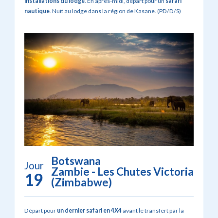
installations du lodge
. En après-midi, départ pour un
safari
nautique
. Nuit au lodge dans la région de Kasane. (PD/D/S)
Botswana
Jour
Zambie - Les Chutes Victoria
19
(Zimbabwe)
Départ pour
un dernier safari en 4X4
avant le transfert par la