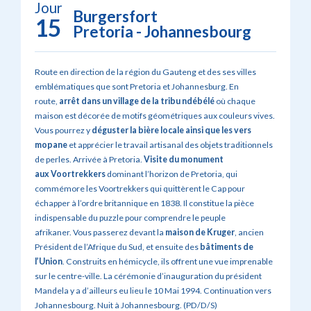
Jour
Burgersfort
15
Pretoria - Johannesbourg
Route en direction de la région du Gauteng et des ses villes
emblématiques que sont Pretoria et Johannesburg. En
route,
arrêt dans un village de la tribu ndébélé
où chaque
maison est décorée de motifs géométriques aux couleurs vives.
Vous pourrez y
déguster la bière locale ainsi que les vers
mopane
et apprécier le travail artisanal des objets traditionnels
de perles. Arrivée à Pretoria.
Visite du monument
aux Voortrekkers
dominant l’horizon de Pretoria, qui
commémore les Voortrekkers qui quittèrent le Cap pour
échapper à l’ordre britannique en 1838. Il constitue la pièce
indispensable du puzzle pour comprendre le peuple
afrikaner. Vous passerez devant la
maison de Kruger
, ancien
Président de l’Afrique du Sud, et ensuite des
bâtiments de
l’Union
. Construits en hémicycle, ils offrent une vue imprenable
sur le centre-ville. La cérémonie d’inauguration du président
Mandela y a d’ailleurs eu lieu le 10 Mai 1994. Continuation vers
Johannesbourg. Nuit à Johannesbourg. (PD/D/S)