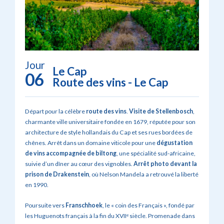
Jour
Le Cap
06
Route des vins - Le Cap
Départ pour la célèbre
route des vins
.
Visite de
Stellenbosch
,
charmante ville universitaire fondée en 1679, réputée pour son
architecture de style hollandais du Cap et ses rues bordées de
chênes. Arrêt dans un domaine viticole pour une
dégustation
de vins accompagnée de biltong
, une spécialité sud-africaine,
suivie d’un dîner au cœur des vignobles.
Arrêt photo devant la
prison de Drakenstein
, où Nelson Mandela a retrouvé la liberté
en 1990.
Poursuite vers
Franschhoek
, le « coin des Français », fondé par
les Huguenots français à la fin du XVIIᵉ siècle. Promenade dans