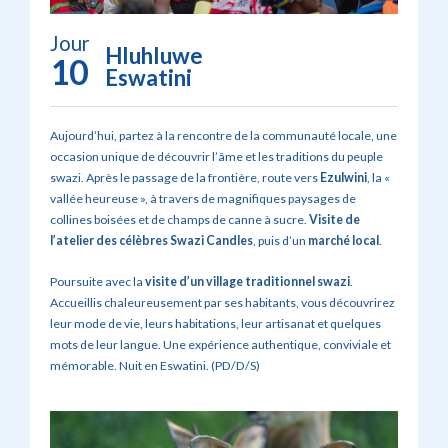
Jour
Hluhluwe
10
Eswatini
Aujourd’hui, partez à la rencontre de la communauté locale, une
occasion unique de découvrir l’âme et les traditions du peuple
swazi. Après le passage de la frontière, route vers
Ezulwini
, la «
vallée heureuse », à travers de magnifiques paysages de
collines boisées et de champs de canne à sucre.
Visite de
l’atelier des célèbres Swazi Candles
, puis d’un
marché local
.
Poursuite avec la
visite d’un
village traditionnel swazi
.
Accueillis chaleureusement par ses habitants, vous découvrirez
leur mode de vie, leurs habitations, leur artisanat et quelques
mots de leur langue. Une expérience authentique, conviviale et
mémorable. Nuit en Eswatini. (PD/D/S)