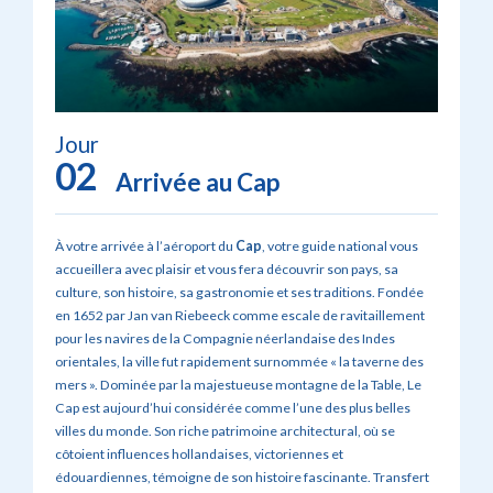
Jour
02
Arrivée au Cap
À votre arrivée à l’aéroport du
Cap
, votre guide national vous
accueillera avec plaisir et vous fera découvrir son pays, sa
culture, son histoire, sa gastronomie et ses traditions. Fondée
en 1652 par Jan van Riebeeck comme escale de ravitaillement
pour les navires de la Compagnie néerlandaise des Indes
orientales, la ville fut rapidement surnommée « la taverne des
mers ». Dominée par la majestueuse montagne de la Table, Le
Cap est aujourd’hui considérée comme l’une des plus belles
villes du monde. Son riche patrimoine architectural, où se
côtoient influences hollandaises, victoriennes et
édouardiennes, témoigne de son histoire fascinante. Transfert