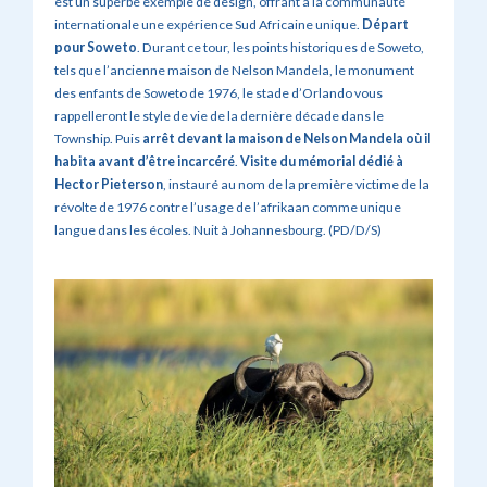
est un superbe exemple de design, offrant à la communauté
internationale une expérience Sud Africaine unique.
Départ
pour Soweto
. Durant ce tour, les points historiques de Soweto,
tels que l’ancienne maison de Nelson Mandela, le monument
des enfants de Soweto de 1976, le stade d’Orlando vous
rappelleront le style de vie de la dernière décade dans le
Township.
Puis
arrêt devant la maison de Nelson Mandela où il
habita avant d’être incarcéré
.
Visite du mémorial dédié à
Hector Pieterson
, instauré au nom de la première victime de la
révolte de 1976 contre l’usage de l’afrikaan comme unique
langue dans les écoles. Nuit à Johannesbourg. (PD/D/S)